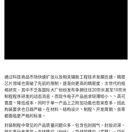
通过科技商品市场快速扩张以及相关辅助工程技术发展迅速，精密
芯片领域也突破了先前的限制，逐渐向更高的精密度，次世代的规
格研究，其中不乏各国际大厂纷纷发布争拥往往20奈米甚至10奈米
制程程序研发的动态消息。而现今电子产品追求轻薄短小丶丶高可
靠度丶降低成本，同时于单一产品上之附加功能也愈来愈多，因此
构装要求也日趋严峻。在材料丶结构设计丶制程丶开发周期丶良率
都面临更严格的标准。
封装制程中常见的产品质量问题众多，包含包封困气，封胶迟滞，
转化率分布差异，金线移位（扫丝），导线架移位（桨移），切片