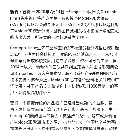
新竹，台湾 — 2020年7月14日 —
SimpaTec执行长 Cristoph
Hinse先生近日获选成为第一位被授予Moldex3D大师级
(Master)认证殊荣的专业人士。Moldex3D大师级认证是针对
于Moldex3D模流分析、塑料工程或相关技术领域有卓越贡献
的杰出人才，所设立的一项特殊荣誉奖项。
Cristoph Hinse生先在塑料工程还有模流分析领域里已深耕超
过20年，也为科盛科技最早期的欧洲经销商之一，并从那时
候起与射出成形模拟应用建立了深厚且密不可分的关系。自
2004年以来，他和他的团队共同创立顶尖的射出成形顾问公
司SimpaTec，为客户提供Moldex3D系列产品的相关服务与
技术支持。迄今为止，Moldex3D已在各个塑料相关领域中广
泛使用，并于产品设计和制造上，协助超过1000家以上的客
户，获得极高的评价。
要将一个颠覆传统的产品推向已经相当成熟的产业绝非易
事，更何况要面临台湾与欧洲在距离、语言上的隔阂。由于
Cristoph和他的团队的努力，这些严苛条件并没有成为他推
广Moldex3D欧洲市场的阻力。这些年来，他不辞辛劳为客户
需求长途奔走、积极回馈客户意见、参加橡塑料展览活动推