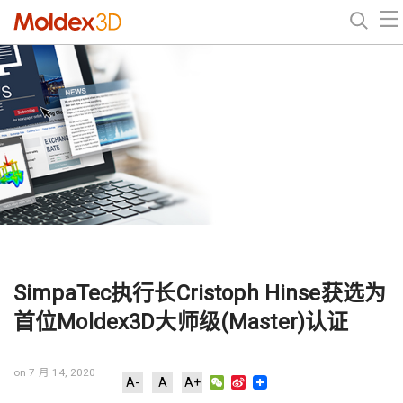
SimpaTec执行长Cristoph Hinse获选为
首位Moldex3D大师级(Master)认证
on 7 月 14, 2020
WeChat
Sina
A-
A
A+
Weibo