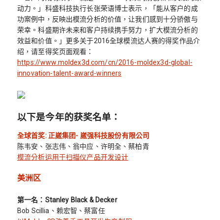
动力。」科盛科技执行长张荣语博士表示，「能从客户的成
功案例中，反映出模流分析的价值，让我们感到十分骄傲与
荣幸。科盛期许未来和客户持续携手努力，扩大模流分析的
效益和价值。」更多关于2016全球模流达人赛的得奖作品介
绍，请至得奖页面观看：
https://www.moldex3d.com/cn/2016-moldex3d-global-
innovation-talent-award-winners
以下是今年的获奖名单：
全球首奖: 正崴集团- 崴强科技股份有限公司
陈韦安、张志伟、翁中应、许明全、蔡柏青
模流分析运用于扫描仪产品开发设计
美洲区
第一名：Stanley Black & Decker
Bob Scillia、赖宏智、蔡富任