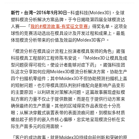
新竹，台湾—2016年9月30日
—科盛科技(Moldex3D)，全球
塑料模流分析解决方案品牌，于今日揭晓第四届全球模流达
人赛──「
我的#模流故事-有奖征文竞赛
」得奖名单。这项全
球性的竞赛活动选出在模具设计及开发过程和成果上，最能
体现模流分析带来的价值及效益的Moldex3D客户。
「模流分析在模具设计流程上扮演者模具医师的角色」崴强
科技模具工程部的工程师陈韦安说，「Moldex3D让模具及成
型问题获得可视化，使设计者能够对症下药」。崴强科技团
队这次分享如何应用Moldex3D模流分析解决方案，协助生产
四个扫描机零组件；其中Moldex3D不但协助预测扫描机上盖
的短射问题，也引导模具团队判别纤维配向是影响产品变形
的主要原因，以利研发对策解决问题。这篇故事展现虚拟模
拟方案的力量不仅止于提供数据，而是在于提供行动方案来
确保最终的生产质量。其他的区域得奖作品表现也十分亮
眼；从解决穿戴式装置表带的表面流痕问题，到模拟多材质
螺丝起子把手的嵌入件核心偏移，忠实地呈现模流分析在实
际生产面多元的应用面貌。
「客户的成功故事，就是Moldex3D持续向前创新和突破的原