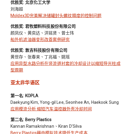
优胜奖: 北京化工大学
刘海超
Moldex3D完美解决储罐封头螺纹精度的控制问题
优胜奖: 君牧塑料科技股份有限公司
颜凤仪、黄奕达、洪铭贤、曾士玮
船外机滤油器变形改善案例研究
优胜奖: 敦吉科技股份有限公司
黄世存、张春来、丁兆福、姚瑶
应用异型水路分析在竖流道衬套的冷却设计以缩短导光柱成
型周期
亚太非华语区
第一名: KOPLA
Daekyung Kim, Yong-gil Lee, Seonhee An, Haekook Sung
应用模流分析 缩短汽车温控器外壳冷却时间
第二名: Berry Plastics
Kannan Ramakrishnan、Kiran D’Silva
Berry Plastics藉由模拟技术降低生产成本