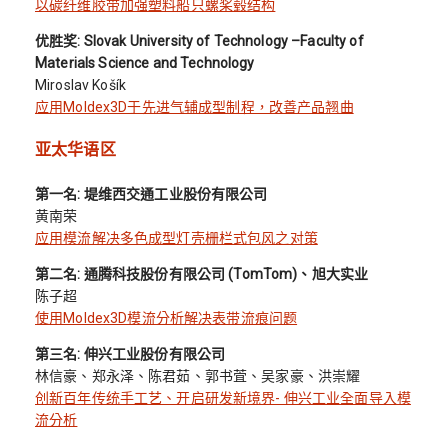
以碳纤维胶带加强塑料船只螺桨毂结构
优胜奖: Slovak University of Technology –Faculty of
Materials Science and Technology
Miroslav Košík
应用Moldex3D于先进气辅成型制程，改善产品翘曲
亚太华语区
第一名: 堤维西交通工业股份有限公司
黄南荣
应用模流解决多色成型灯壳栅栏式包风之对策
第二名: 通腾科技股份有限公司 (TomTom)、旭大实业
陈子超
使用Moldex3D模流分析解决表带流痕问题
第三名: 伸兴工业股份有限公司
林信豪、郑永泽、陈君茹、郭书萓、吴家豪、洪崇耀
创新百年传统手工艺、开启研发新境界- 伸兴工业全面导入模
流分析