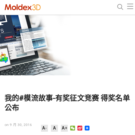
我的#模流故事-有奖征文竞赛 得奖名单
公布
on 9 月 30, 2016
WeChat
Sina
A-
A
A+
Weibo