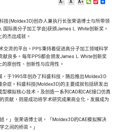
WeChat
Sina
A-
A
A+
Weibo
技(Moldex3D)创办人兼执行长张荣语博士与所带领
ety, 国际高分子加工学会)获颁James L. White创新奖。
上的杰出成就。
学术交流的平台。PPS秉持着促进高分子加工领域科学
。每年PPS都会颁发James L. White创新奖
上的原创性、创新性与应用性。
1995年创办了科盛科技，随后推出Moldex3D
。科盛科技(Moldex3D)的主要成就包括研发出
型模拟核心技术，及创造一系列CAD和CAE接口仿真
的贡献，则是成功将学术研究成果商业化，发展成为
张荣语博士说，「Moldex3D的CAE模拟解决
产学之间的桥梁。」