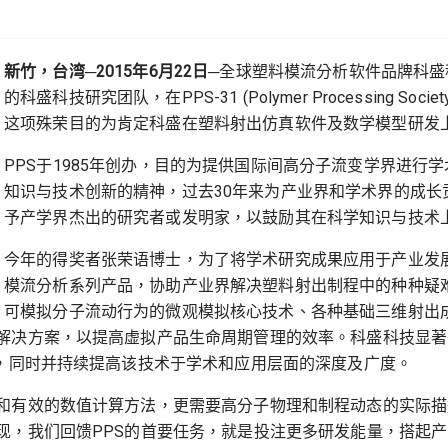
新竹，台湾─2015年6月22日
─全球塑料模流分析软件品牌科盛科
的科盛科技研究团队，在PPS-31 (Polymer Processing Soci
这项殊荣目的为肯定科盛在塑料射出仿真软件及数学模型研发
PPS于1985年创办，目的为提供国际间高分子流变学界进行
知识与技术创新的精神，过去30年来为产业界和学术界的成长贡献良多
予产学界杰出的研究者或发明家，以鼓励其在科学知识与技术
今年的得奖者张荣语博士，为了将学术研究成果应用于产业发展，于
模流分析系列产品，协助产业界解决塑料射出制程中的种种疑难杂症
可模拟分子流动行为的微观模拟核心技术、各种基础三维射出成
解决方案，以提高虚拟产品生命周期管理的效率。科盛科技显著
用，同时并持续提高该技术于学术和应用层面的深度及广度。
有效的数值计算方法，更需要高分子物理和制程动态的实际描述，」
现，我们回馈PPS的首要任务，就是投注更多研发能量，搭起