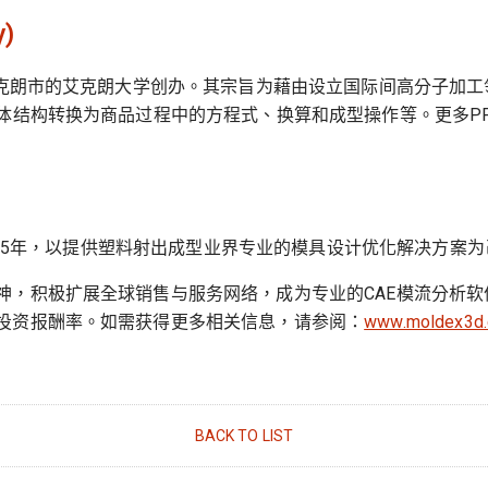
y)
州艾克朗市的艾克朗大学创办。其宗旨为藉由设立国际间高分子加
体结构转换为商品过程中的方程式、换算和成型操作等。更多P
995年，以提供塑料射出成型业界专业的模具设计优化解决方案为己任
神，积极扩展全球销售与服务网络，成为专业的CAE模流分析
投资报酬率。如需获得更多相关信息，请参阅：
www.moldex3d
BACK TO LIST