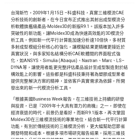
台灣新竹，2009年1月15日 –科盛科技，真實三維模流CAE
分析技術的創新者，在今日宣布正式推出其射出成型模流分
析軟體旗艦級產品-Moldex3D的新版R9.1。該版本加入許多
突破性的新功能，讓Moldex3D成為快速高效能的3D模流分
析工具，例如新一代平行計算能加速分析達10倍快，多材質
多射成型模組分析核心的強化，讓模擬結果更精確更接近於
真實狀況，與多家知名結構分析CAE軟體間的界面程式強
化，如ANSYS、Simulia (Abaqus)、Nastran、Marc、LS–
DYNA等，讓使用者能更完整評估產品設計至成型製造對於結
構效能上的影響。這些都是科盛科技秉持著為塑膠成型業者
提供完整解決方案的精神，並依客戶真實需求為依歸，所開
發出來的新一代模流分析工具。
「根據美國Business Week報告，在三維技術上持續的研發
與投資，已是『2009年十大具有潛力的商機』之一，即使在
經濟衰退的時代，前景仍是看好。而新R9.1版本，再次鞏固
Moldex3D在三維模流技術的專業地位，結合新一代平行計算
功能，有別於傳統技術的三維模流分析，更大幅幫助您節省
開發時間和成本。根據多項市場研究報告結果，採用三維技