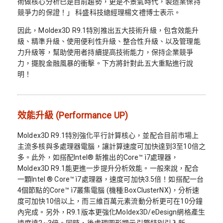
術做核心分析已是目前趨勢，更是不景氣時代，製造業保持
競爭力的保證！」 科盛科技總經理楊文禮博士表示。
因此，Moldex3D R9.1特別推出五大技術升級，包含效能升
級、精準升級、使用便利性升級、整合性升級、以及管理能
力升級等，幫助使用者持續提高技術能力，保持企業競爭
力，擺脫金融風暴的衝擊。下方將針對此五大重點進行說
明！
效能升級 (Performance UP)
Moldex3D R9.1特別強化平行計算核心，並配合目前市場上
主流多核與多處理器電腦，讓計算速度可加快達到3至10倍之
多。此外，如搭配Intel® 新推出的Core™ ì7處理器，
Moldex3D R9.1能更進一步提升分析效能。一般來說，配合
一顆Intel ® Core™ ì7處理器，速度可加快3.5倍！如搭配一台
4個節點的Core™ ì7叢集電腦 (機種:BoxClusterNX)，分析速
度可加快10倍以上，而三維百萬元素流動分析更可在10分鐘
內完成。另外，R9.1版本更強化Moldex3D/eDesign網格產生
速度達2~3倍。同時，後處理圖形顯示引擎特別引入新