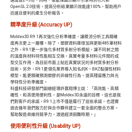
OpenGL 2.0技術，提高分析結果顯示效能達100%，幫助用戶
迅速且便利的產生分析報告。
精準度升級 (Accuracy UP)
Moldex3D R9.1再次強化分析準確度，讓模流分析工具精確
度再次更上一層樓。除了，塑膠資料庫增加與更新485筆材料
之外，R9.1更一步強化多材質多射分析模組，讓不同射之間
的溫度與材料特性能相互交換，真實考量多材料元件間的成
型交互作用，為目前市面上貼近真實狀況的多材質多射分析
技術。另外，R9.1更領先業界導入知名的K – BKZ黏彈性材料
模型，能更精確預測塑膠的非線性行為，提高殘留應力與光
學特性分析準確度。
科盛科技研發部門副總經理許嘉翔博士說：「高效能，高精
確性，和高使用便利性，是Moldex3D永遠的目標，這也是我
們對客戶的承諾。R9.1上市不僅是履行了這些承諾，也證實
過去幾年我們致力於與合作夥伴建立一套全面的整合方案。
幫助製造商維持競爭力，渡過經濟困難時期。」
使用便利性升級 (Usability UP)