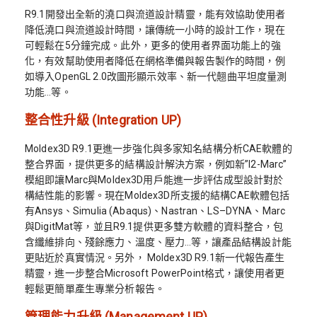
R9.1開發出全新的澆口與流道設計精靈，能有效協助使用者
降低澆口與流道設計時間，讓傳統一小時的設計工作，現在
可輕鬆在5分鐘完成。此外，更多的使用者界面功能上的強
化，有效幫助使用者降低在網格準備與報告製作的時間，例
如導入OpenGL 2.0改圖形顯示效率、新一代翹曲平坦度量測
功能…等。
整合性升級 (Integration UP)
Moldex3D R9.1更進一步強化與多家知名結構分析CAE軟體的
整合界面，提供更多的結構設計解決方案，例如新”I2-Marc”
模組即讓Marc與Moldex3D用戶能進一步評估成型設計對於
構結性能的影響。現在Moldex3D所支援的結構CAE軟體包括
有Ansys、Simulia (Abaqus)、Nastran、LS–DYNA、Marc
與DigitMat等，並且R9.1提供更多雙方軟體的資料整合，包
含纖維排向、殘餘應力、溫度、壓力…等，讓產品結構設計能
更貼近於真實情況。另外， Moldex3D R9.1新一代報告產生
精靈，進一步整合Microsoft PowerPoint格式，讓使用者更
輕鬆更簡單產生專業分析報告。
管理能力升級 (Management UP)