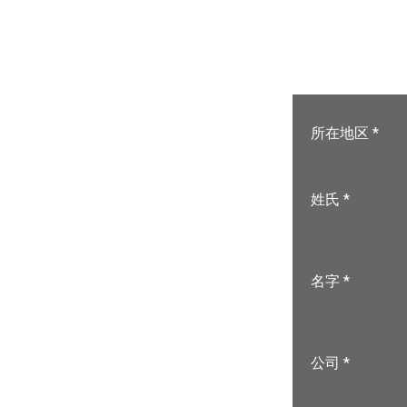
所在地区 *
姓氏 *
名字 *
公司 *