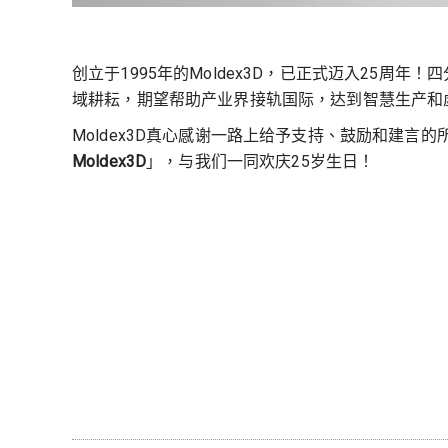
创立于1995年的Moldex3D，已正式迈入25周
域耕耘，期望帮助产业界接轨国际，达到智慧生产和
Moldex3D真心感谢一路上给予支持、鼓励和建言
Moldex3D
」，与我们一同欢庆25岁生日！