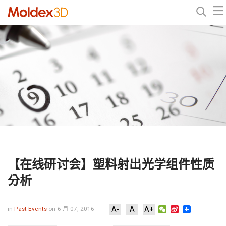
【在线研讨会】塑料射出光学组件性质
分析
WeChat
Sina
in
Past Events
on 6 月 07, 2016
A-
A
A+
Weibo