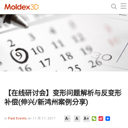
【在线研讨会】变形问题解析与反变形
补偿(伸兴/新鸿州案例分享)
WeChat
Sina
in
Past Events
on 11 月 17, 2017
A-
A
A+
Weibo