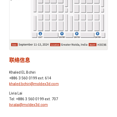
联络信息
Khaled EL Bchiri
+886 3 560 0199 ext. 614
khaled.bchiri@moldex3d.com
Livia Lai
Tel: +886 3 560 0199 ext. 707
livialai@moldex3d.com