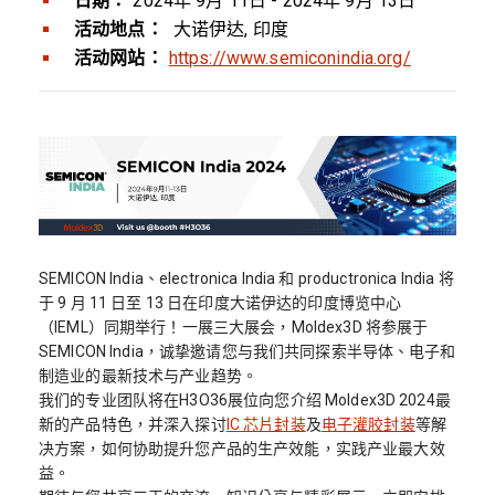
日期：
2024年 9月 11日 - 2024年 9月 13日
活动地点：
大诺伊达, 印度
活动网站：
https://www.semiconindia.org/
SEMICON India、electronica India 和 productronica India 将
于 9 月 11 日至 13 日在印度大诺伊达的印度博览中心
（IEML）同期举行！一展三大展会，Moldex3D 将参展于
SEMICON India，诚挚邀请您与我们共同探索半导体、电子和
制造业的最新技术与产业趋势。
我们的专业团队将在H3O36展位向您介绍 Moldex3D 2024最
新的产品特色，并深入探讨
IC 芯片封装
及
电子灌胶封装
等解
决方案，如何协助提升您产品的生产效能，实践产业最大效
益。