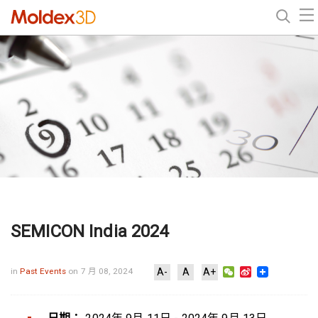
SEMICON India 2024
WeChat
Sina
in
Past Events
on 7 月 08, 2024
A-
A
A+
Weibo