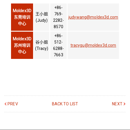
+86-
Moldex3D
王小姐
769-
东莞培训
judywang@moldex3d.com
(Judy)
2282-
中心
8570
+86-
Moldex3D
谷小姐
512-
苏州培训
tracygu@moldex3d.com
(Tracy)
6288-
中心
7663
PREV
BACK TO LIST
NEXT