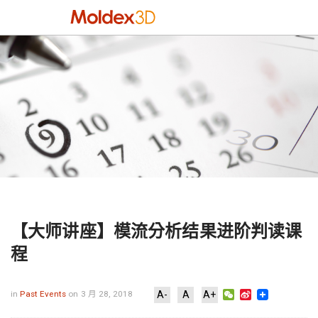
【大师讲座】模流分析结果进阶判读课
程
WeChat
Sina
in
Past Events
on 3 月 28, 2018
A-
A
A+
Weibo