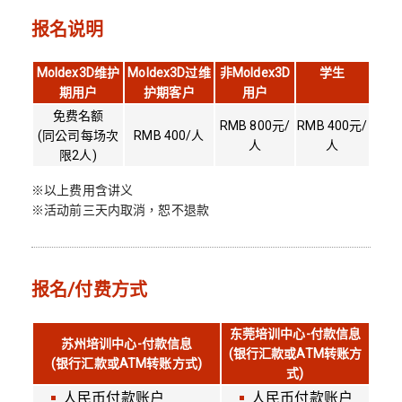
报名说明
Moldex3D维护
Moldex3D过维
非Moldex3D
学生
期用户
护期客户
用户
免费名额
RMB 800元/
RMB 400元/
(同公司每场次
RMB 400/人
人
人
限2人)
※以上费用含讲义
※活动前三天内取消，恕不退款
报名/付费方式
东莞培训中心-付款信息
苏州培训中心-付款信息
(银行汇款或ATM转账方
(银行汇款或ATM转账方式)
式)
人民币付款账户
人民币付款账户