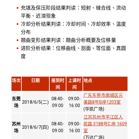
充填及保压阶段结果判读：短射、缝合线、流动
平衡、迟滞现象
冷却分析结果判读：冷却时间、冷却效率、温度
分布
翘曲变形结果判读：翘曲分析概要及位移量
进阶分析结果：位移曲线、剖面、等位面、真圆
度
场次
日期
报到时
上课时
地点
间
间
广东东莞市南城区元
东莞
08:40-
09:00-
2018/6/5(二)
美路8号B座1203室
场
09:00
16:00
(华凯广场)
江苏苏州市平江区人
苏州
08:40-
09:00-
民路 3188号C 座 1609
2018/6/7(四)
场
09:00
16:00
室
(万达广场)