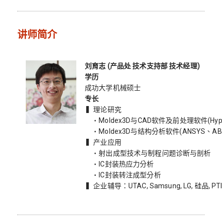
讲师简介
刘育志 (产品处 技术支持部 技术经理)
学历
成功大学机械硕士
专长
▍理论研究
・Moldex3D与CAD软件及前处理软件(Hyp
・Moldex3D与结构分析软件(ANSYS、ABA
▍产业应用
・射出成型技术与制程问题诊断与剖析
・IC封装热应力分析
・IC封装转注成型分析
▍企业辅导：UTAC, Samsung, LG, 硅品, PT