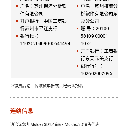
户名：苏州模流分析软
户名：苏州模流分
件有限公司
析软件有限公司东
开户银行：中国工商银
莞分公司
行苏州市平江支行
账 号：20100
银行帐号：
58109 00001
1102020409000641494
1073
开户银行：工商银
行东莞元美支行
银行行号：
102602002095
※缴费后请回传缴款单据或来电确认报名
连络信息
请洽询您的Moldex3D经销商 / Moldex3D销售代表