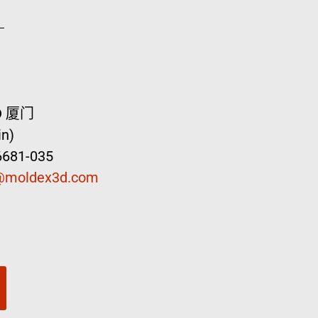
D 厦门
n)
6681-035
@moldex3d.com