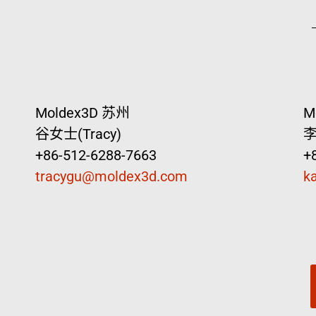
Moldex3D 苏州
M
谷女士(Tracy)
李
+86-512-6288-7663
+
tracygu@moldex3d.com
k