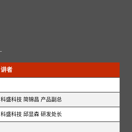
讲者
科盛科技 简锦昌 产品副总
科盛科技 邱显森 研发处长