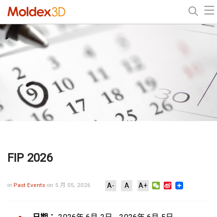
FIP 2026
WeChat
Sina
in
Past Events
on 5 月 05, 2026
A-
A
A+
Weibo