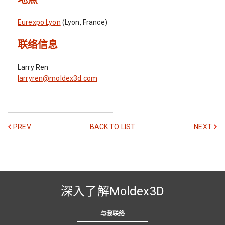
Eurexpo Lyon
(Lyon, France)
联络信息
Larry Ren
larryren@moldex3d.com
PREV
BACK TO LIST
NEXT
深入了解Moldex3D
与我联络