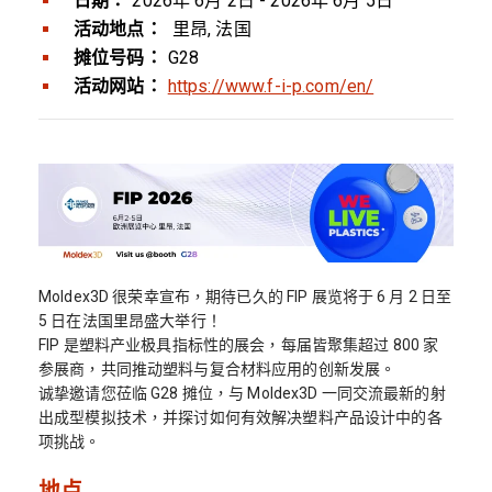
日期：
2026年 6月 2日 - 2026年 6月 5日
活动地点：
里昂, 法国
摊位号码：
G28
活动网站：
https://www.f-i-p.com/en/
Moldex3D 很荣幸宣布，期待已久的 FIP 展览将于 6 月 2 日至
5 日在法国里昂盛大举行！
FIP 是塑料产业极具指标性的展会，每届皆聚集超过 800 家
参展商，共同推动塑料与复合材料应用的创新发展。
诚挚邀请您莅临 G28 摊位，与 Moldex3D 一同交流最新的射
出成型模拟技术，并探讨如何有效解决塑料产品设计中的各
项挑战。
地点