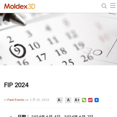
FIP 2024
WeChat
Sina
in
Past Events
on 2 月 20, 2024
A-
A
A+
Weibo