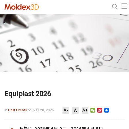
Equiplast 2026
WeChat
Sina
in
Past Events
on 5 月 20, 2026
A-
A
A+
Weibo