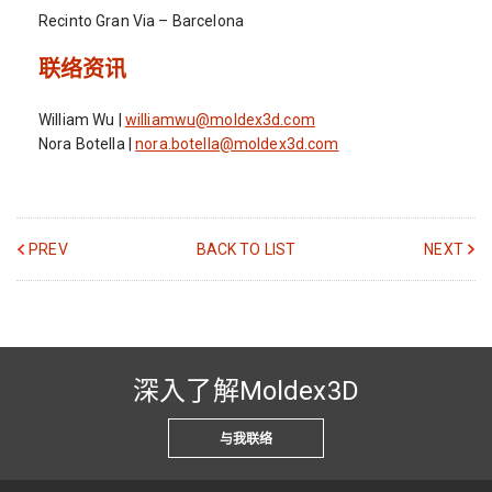
Recinto Gran Via – Barcelona
联络资讯
William Wu |
williamwu@moldex3d.com
Nora Botella |
nora.botella@moldex3d.com
PREV
BACK TO LIST
NEXT
深入了解Moldex3D
与我联络