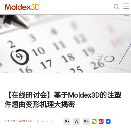
【在线研讨会】基于Moldex3D的注塑
件翘曲变形机理大揭密
WeChat
Sina
in
Past Events
on 6 月 23, 2025
A-
A
A+
Weibo