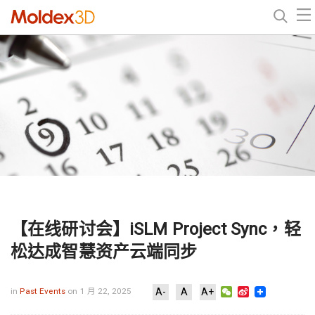
【在线研讨会】iSLM Project Sync，轻
松达成智慧资产云端同步
WeChat
Sina
in
Past Events
on 1 月 22, 2025
A-
A
A+
Weibo