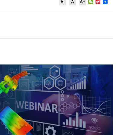
WeChat
Sina
A-
A
A+
Weibo