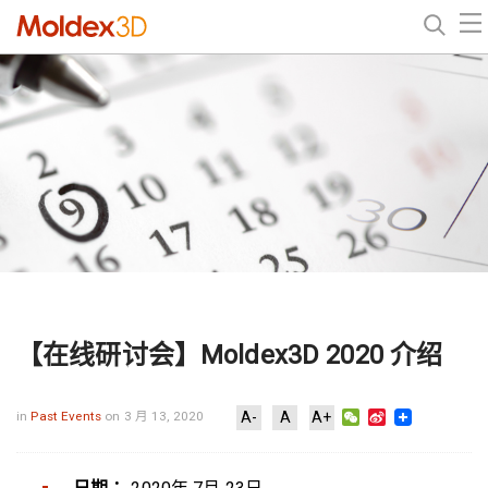
【在线研讨会】Moldex3D 2020 介绍
WeChat
Sina
in
Past Events
on 3 月 13, 2020
A-
A
A+
Weibo