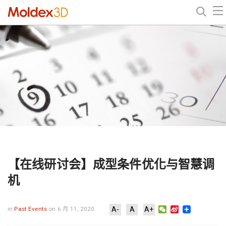
【在线研讨会】成型条件优化与智慧调
机
WeChat
Sina
in
Past Events
on 6 月 11, 2020
A-
A
A+
Weibo