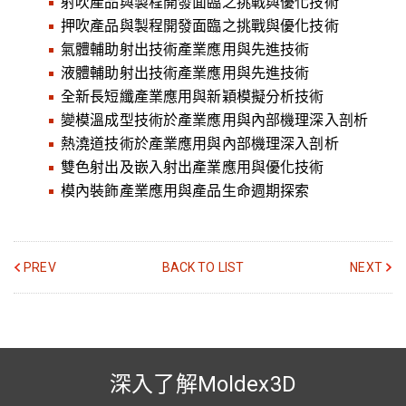
射吹產品與製程開發面臨之挑戰與優化技術
押吹產品與製程開發面臨之挑戰與優化技術
氣體輔助射出技術產業應用與先進技術
液體輔助射出技術產業應用與先進技術
全新長短纖產業應用與新穎模擬分析技術
變模溫成型技術於產業應用與內部機理深入剖析
熱澆道技術於產業應用與內部機理深入剖析
雙色射出及嵌入射出產業應用與優化技術
模內裝飾產業應用與產品生命週期探索
PREV
BACK TO LIST
NEXT
深入了解Moldex3D