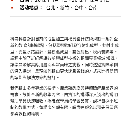
日期：
2012年 1月 1日 - 2012年 12月 31日
活动地点：
台北、新竹、台中、台南
科盛科技針對目前的成型加工與模具設計技術規劃一系列全
新的教 育訓練課程，包括塑膠微細發泡射出成型、共射出成
型、異型水路設計、變模溫成型、雙色射出、模內裝飾等。
課程中除了詳細解說各塑膠成型技術的相關專業領域 知識，
讓學員瞭解其應用層面與常面臨之挑戰，同時透過實際案例
的深入探討，呈現如何藉由更快速且省錢的方式來進行問題
的準斷與解決方案的擬訂。
我們藉由多年專業的技術、產業熟悉度與持續瞭解產業界的
需求，設計全新的教學內容，由資深的講師深入淺出的說明
幫助學員快速吸收。為確保學員的學習品質，課程皆採小班
制的教學方式，每場次名額有限，請盡速報名以預先保留您
參與課程的權利。