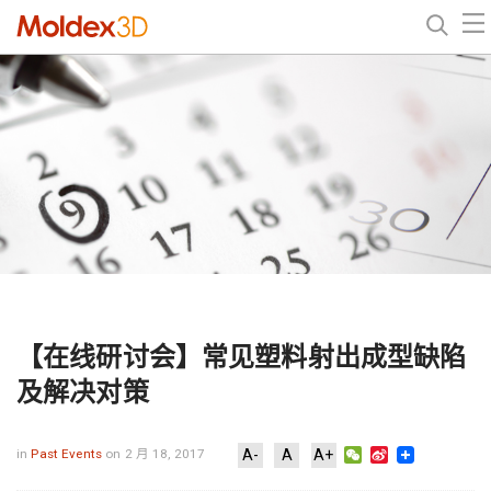
【在线研讨会】常见塑料射出成型缺陷
及解决对策
WeChat
Sina
in
Past Events
on 2 月 18, 2017
A-
A
A+
Weibo