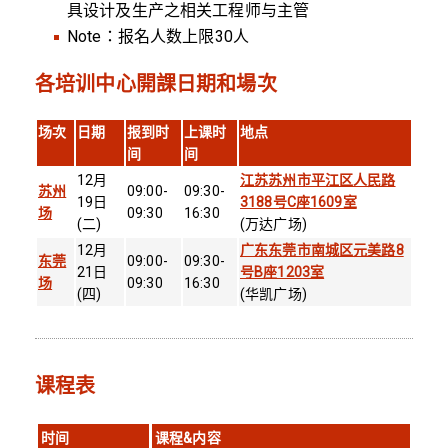
具设计及生产之相关工程师与主管
Note：报名人数上限30人
各培训中心開課日期和場次
场次
日期
报到时
上课时
地点
间
间
12月
江苏苏州市平江区人民路
苏州
09:00-
09:30-
19日
3188号C座1609室
场
09:30
16:30
(二)
(万达广场)
12月
广东东莞市南城区元美路8
东莞
09:00-
09:30-
21日
号B座1203室
场
09:30
16:30
(四)
(华凯广场)
课程表
时间
课程&内容