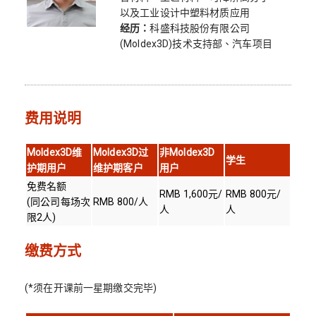
以及工业设计中塑料材质应用
经历：
科盛科技股份有限公司
(Moldex3D)技术支持部、汽车项目
费用说明
Moldex3D
维
Moldex3D
过
非
Moldex3D
学生
护期用户
维护期客户
用户
免费名额
RMB 1,600元/
RMB 800元/
(同公司每场次
RMB 800/人
人
人
限2人)
缴费方式
(*须在开课前一星期缴交完毕)