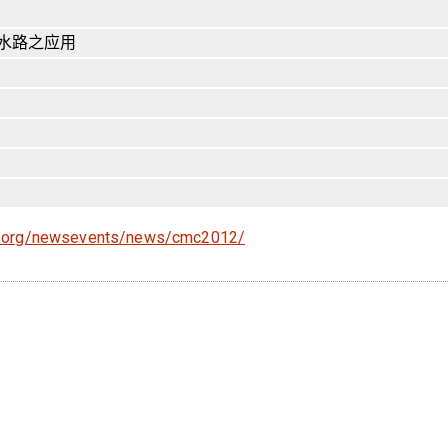
水路之应用
g.org/newsevents/news/cmc2012/