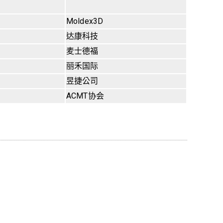
Moldex3D
达康科技
麦士德福
丽禾国际
昱捷公司
ACMT协会