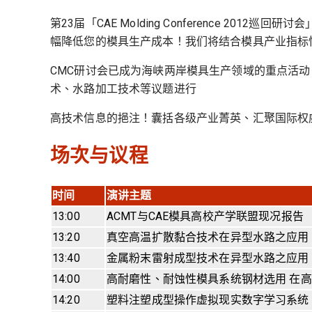
第23届「CAE Molding Conference 2
幅降低您的模具生产成本！我们将结合模具产业指标
CMC研讨会已成为海峡两岸模具生产领域的重点活动
术、水路加工技术等议题进行
高技术信息的挹注！囊括各级产业菁英、汇聚国际权
场次与议程
时间
演讲主题
13:00
ACMT与CAE模具高校产学联盟现况报告
13:20
真空高温扩散黏合技术在异型水路之应用
13:40
金属粉末雷射成型技术在异型水路之应用
14:00
高耐磨性、耐蚀性模具系统钢材选用 在高
14:20
塑料注塑成型操作虚拟现实数字学习系统