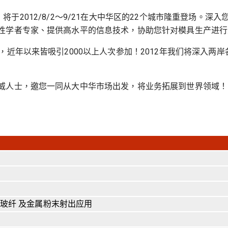
012巡回研讨会」将于2012/8/2～9/21在大中华区的22个城市隆
性学者专家、提供高水平的信息技术，协助您针对模具生产进行
，近年以来皆吸引2000以上人次参加！2012年我们将深入两
威人士，邀您一同从大中华市场出发，将业务拓展到世界领域！
玻纤 及金属粉末射出应用