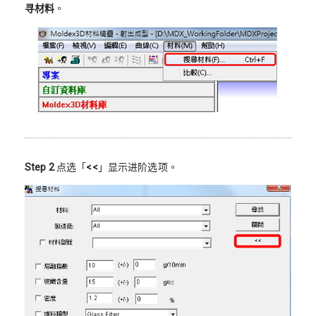
寻材料
。
Step 2
点选「
<<
」显示进阶选项。