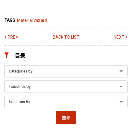
TAGS:
Material Wizard
PREV
BACK TO LIST
NEXT
目录
搜寻