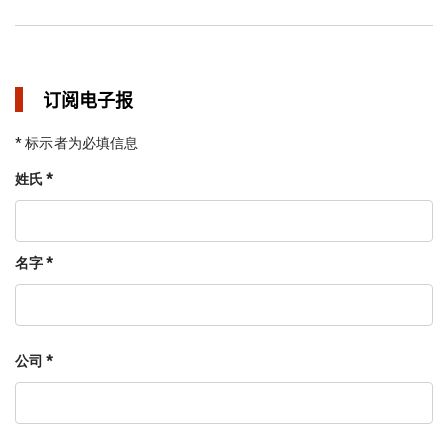
订阅电子报
* 标示者为必填信息
姓氏 *
名字 *
公司 *