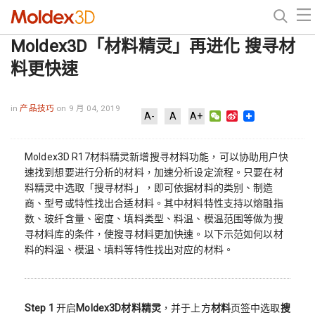
Moldex3D「材料精灵」再进化 搜寻材
料更快速
in
产品技巧
on 9 月 04, 2019
WeChat
Sina
A-
A
A+
Weibo
Moldex3D R17材料精灵新增搜寻材料功能，可以协助用户快
速找到想要进行分析的材料，加速分析设定流程。只要在材
料精灵中选取「搜寻材料」，即可依据材料的类别、制造
商、型号或特性找出合适材料。其中材料特性支持以熔融指
数、玻纤含量、密度、填料类型、料温、模温范围等做为搜
寻材料库的条件，使搜寻材料更加快速。以下示范如何以材
料的料温、模温、填料等特性找出对应的材料。
Step 1
开启
Moldex3D材料精灵
，并于上方
材料
页签中选取
搜