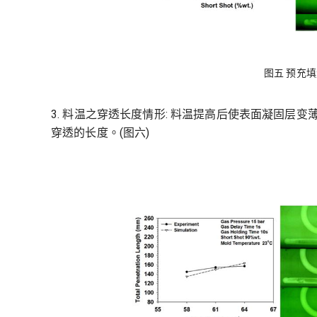
图五 预充
3. 料温之穿透长度情形: 料温提高后使表面凝固层
穿透的长度。(图六)