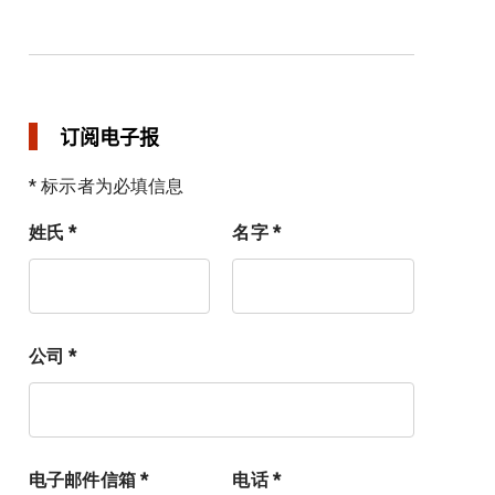
订阅电子报
* 标示者为必填信息
姓氏 *
名字 *
公司 *
电子邮件信箱 *
电话 *