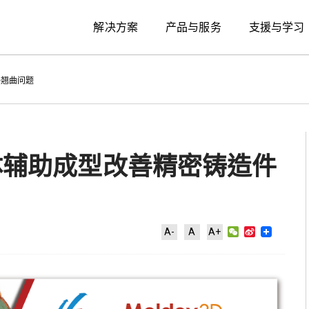
解决方案
产品与服务
支援与学习
件翘曲问题
气体辅助成型改善精密铸造件
WeChat
Sina
A-
A
A+
Weibo