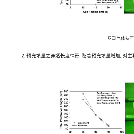
图四 气体持
2. 预充填量之穿透长度情形: 随着预充填量增加, 对