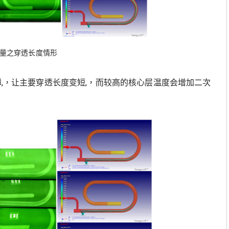
填量之穿透长度情形
变薄,，让主要穿透长度变短,，而较高的核心层温度会增加二次