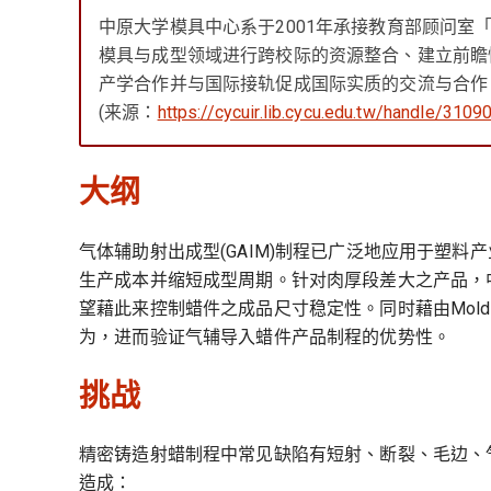
中原大学模具中心系于2001年承接教育部顾问室
模具与成型领域进行跨校际的资源整合、建立前瞻
产学合作并与国际接轨促成国际实质的交流与合作
(来源：
https://cycuir.lib.cycu.edu.tw/handle/310
大纲
气体辅助射出成型(GAIM)制程已广泛地应用于塑
生产成本并缩短成型周期。针对肉厚段差大之产品，
望藉此来控制蜡件之成品尺寸稳定性。同时藉由Molde
为，进而验证气辅导入蜡件产品制程的优势性。
挑战
精密铸造射蜡制程中常见缺陷有短射、断裂、毛边、
造成：