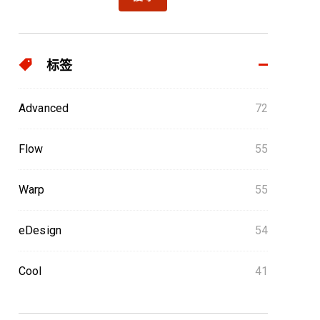
标签
Advanced
72
Flow
55
Warp
55
eDesign
54
Cool
41