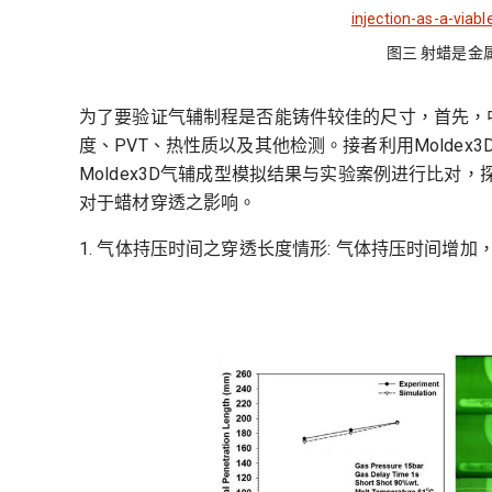
图三 射蜡是金
为了要验证气辅制程是否能铸件较佳的尺寸，首先，
度、PVT、热性质以及其他检测。接者利用Molde
Moldex3D气辅成型模拟结果与实验案例进行比
对于蜡材穿透之影响。
1. 气体持压时间之穿透长度情形: 气体持压时间增