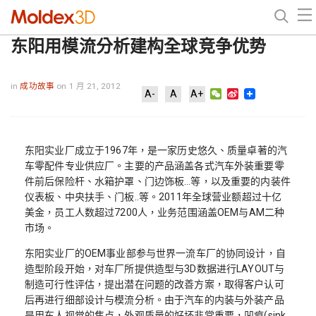
东阳用模流分析建构全球竞争优势
in
成功故事
on 1 月 21, 2012
WeChat
Sina
A-
A
A+
Weibo
东阳实业厂成立于1967年，是一家历史悠久、质量卓著的汽
车零配件专业供应厂。主要的产品涵盖各式汽车外装重要零
件前后保险杆、水箱护罩、门边饰板…等，以及重要的内装件
仪表板、中央扶手、门板..等。2011年全球营业额超过十亿
美金，员工人数超过7200人，业务范围涵盖OEM与AM二种
市场。
东阳实业厂的OEM事业部参与世界一流车厂的协同设计，自
造型阶段开始，对车厂所提供造型与3D数据进行LAYOUT与
制造可行性评估，提出潜在问题的改善方案，取得客户认可
后再进行细部设计与模流分析。由于汽车的内装与外装产品
是用车人视觉的焦点，外观质量的好坏非常重要，凹痕(sink