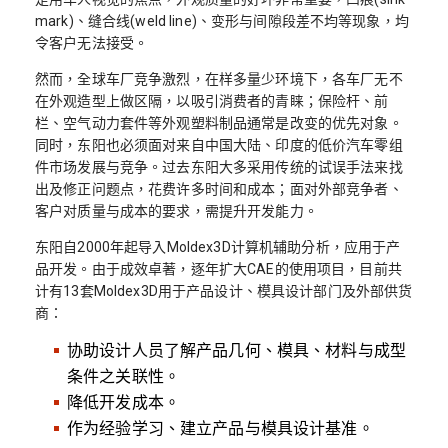
mark)、缝合线(weld line)、变形与间隙段差不均等现象，均
令客户无法接受。
然而，全球车厂竞争激烈，在样多量少环境下，各车厂无不
在外观造型上做区隔，以吸引消费者的青睐；保险杆、前
栏、空气动力套件等外观塑料制品通常是改变的优先对象。
同时，东阳也必须面对来自中国大陆、印度的低价汽车零组
件市场发展与竞争。过去东阳大多采用传统的试误手法来找
出及修正问题点，花费许多时间和成本；面对外部竞争者、
客户对质量与成本的要求，需提升开发能力。
东阳自2000年起导入Moldex3D计算机辅助分析，应用于产
品开发。由于成效卓著，逐年扩大CAE的使用项目，目前共
计有13套Moldex3D用于产品设计、模具设计部门及外部供货
商：
协助设计人员了解产品几何、模具、材料与成型
条件之关联性。
降低开发成本。
作为经验学习、建立产品与模具设计基准。