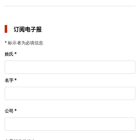
订阅电子报
* 标示者为必填信息
姓氏 *
名字 *
公司 *