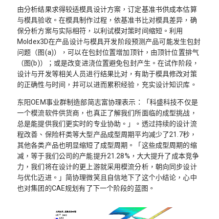
由分析结果求得较适模具设计方案，订定基准书供成本估算
与模具验收。在模具制作过程，依基准书比对模具差异，确
保分析方案与实际相符，以利试模对策时间缩短。利用
Moldex3D在产品设计与模具开发阶段预测产品可能发生包封
问题（图(a)），可以在包封位置增加顶针，由顶针位置排气
（图(b)）；或是改变进浇位置避免包封产生。在试作阶段，
设计与开发等相关人员进行结果比对，有助于模具修改对策
的正确性与时间，并可以进而累积经验，充实设计知识库。
东阳OEM事业群制造部简志富协理表示：「科盛科技不仅是
一个模流软件供货商，也真正了解我们所面临的成型挑战，
总是能提供我们更实时的专业协助。」。透过持续的设计流
程改善、保险杆类等大型产品成型周期平均减少了21.7秒，
其他各类产品也明显缩短了成型周期。「这些成型周期的缩
减，等于我们公司的产能提升21.28%，大大提升了成本竞争
力，我们将在设计的更上游就采用模流分析，朝向同步设计
与优化迈进。」简协理微笑且自信地下了这个小结论，心中
也对集团的CAE规划有了下一个阶段的蓝图。