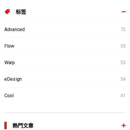
标签
Advanced
72
Flow
55
Warp
55
eDesign
54
Cool
41
熱門文章