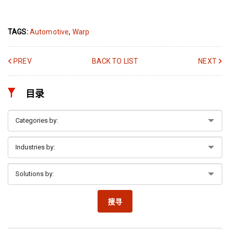
TAGS:
Automotive
,
Warp
PREV
BACK TO LIST
NEXT
目录
搜寻