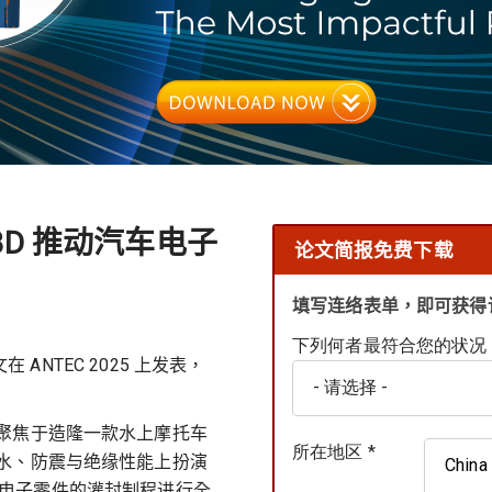
ldex3D 推动汽车电子
论文简报免费下载
填写连络表单，即可获得
下列何者最符合您的状况？
 ANTEC 2025 上发表，
聚焦于造隆一款水上摩托车
所在地区 *
水、防震与绝缘性能上扮演
China
件，对电子零件的灌封制程进行全