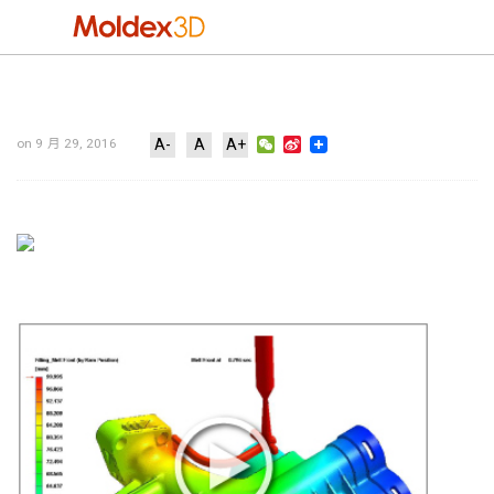
WeChat
Sina
on 9 月 29, 2016
A-
A
A+
Weibo