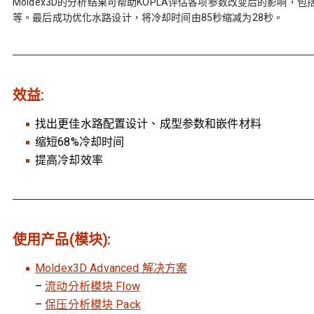
Moldex3D的分析结果可帮助KOPLA评估各项参数改变后的影响
等。最后成功优化水路设计，将冷却时间由85秒缩减为28秒。
效益:
找出更佳水路配置设计、成型参数和嵌件材料
缩短68%冷却时间
提高冷却效率
使用产品(模块):
Moldex3D Advanced 解决方案
–
流动分析模块 Flow
–
保压分析模块 Pack